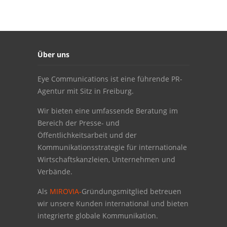
Über uns
Eye Communications ist eine führende PR-
Agentur mit Sitz in Freiburg.
Wir bieten eine umfassende Beratung im
Bereich der Presse- und
Öffentlichkeitsarbeit und der
Kommunikationsstrategie für internationale
Wirtschaftskanzleien, Unternehmen und
Verbände.
Als
MIROVIA-
Gründungsmitglied betreuen
wir unsere Kunden international und bieten
integrierte globale Kommunikation.