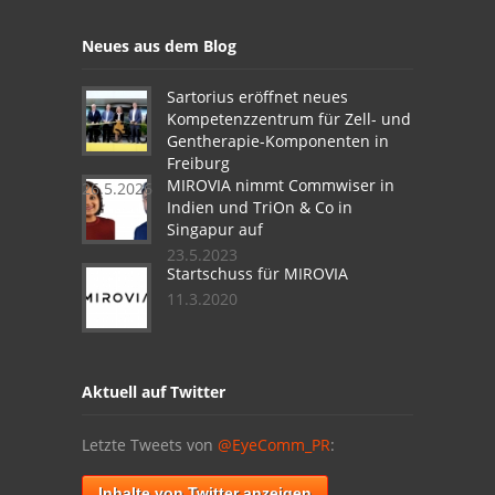
Neues aus dem Blog
Sartorius eröffnet neues
Kompetenzzentrum für Zell- und
Gentherapie-Komponenten in
Freiburg
MIROVIA nimmt Commwiser in
26.5.2026
Indien und TriOn & Co in
Singapur auf
23.5.2023
Startschuss für MIROVIA
11.3.2020
Aktuell auf Twitter
Letzte Tweets von ‎
@EyeComm_PR
:
Inhalte von Twitter anzeigen