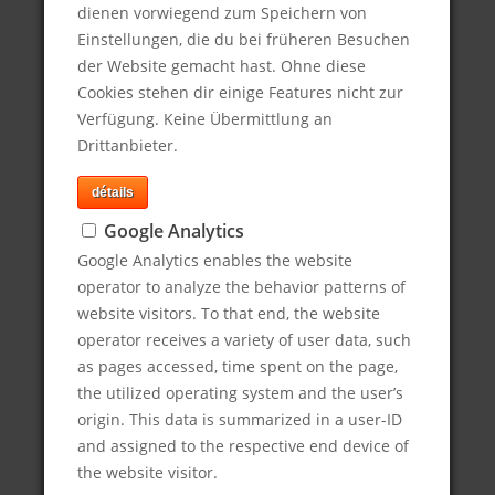
dienen vorwiegend zum Speichern von
judiciaires ne se déroulent plus à
Einstellungen, die du bei früheren Besuchen
l’abri des regards. Nous vous
der Website gemacht hast. Ohne diese
soutenons dans vos relations
Cookies stehen dir einige Features nicht zur
presse stratégiques tout au long
Verfügung. Keine Übermittlung an
du procès !
Drittanbieter.
détails
Google Analytics
À propos de nous
Google Analytics enables the website
operator to analyze the behavior patterns of
Eye Communications est une agence de
website visitors. To that end, the website
relations publiques de premier plan basée à
operator receives a variety of user data, such
Fribourg/Allemagne.
as pages accessed, time spent on the page,
the utilized operating system and the user’s
Nous proposons à nos clients une
origin. This data is summarized in a user-ID
consultation complète en matière de
and assigned to the respective end device of
relations presse et de stratégie de
the website visitor.
communication pour les cabinets d'avocats