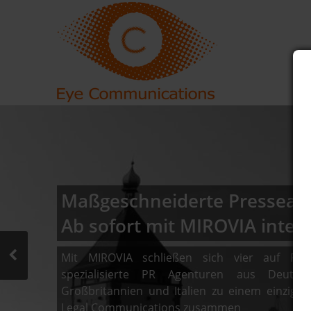
Maßgeschneiderte Pressearb
Ab sofort mit MIROVIA intern
Mit MIROVIA schließen sich vier auf Rec
spezialisierte PR Agenturen aus Deutschl
Großbritannien und Italien zu einem einzigar
Legal Communications zusammen