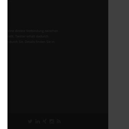
PR
:
 wird eine direkte Verbindung zwischen
rgestellt. Twitter erhält dadurch
site durch Sie. Details finden Sie in