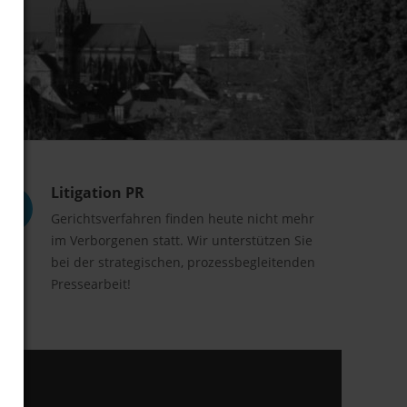
Litigation PR
Gerichtsverfahren finden heute nicht mehr
im Verborgenen statt. Wir unterstützen Sie
bei der strategischen, prozessbegleitenden
Pressearbeit!