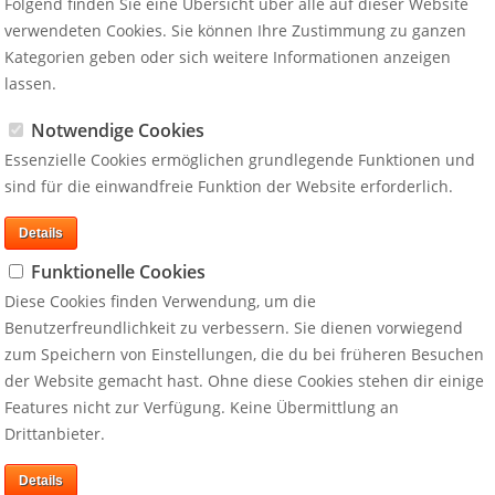
Folgend finden Sie eine Übersicht über alle auf dieser Website
verwendeten Cookies. Sie können Ihre Zustimmung zu ganzen
Kategorien geben oder sich weitere Informationen anzeigen
lassen.
Notwendige Cookies
Essenzielle Cookies ermöglichen grundlegende Funktionen und
sind für die einwandfreie Funktion der Website erforderlich.
Reputation
Details
Ihr Image in der Öffentlichkeit steht unter
Funktionelle Cookies
zu
Druck? Sie sorgen sich um Ihren guten Ruf?
Diese Cookies finden Verwendung, um die
rt
Wir entwickeln Strategien zur nachhaltigen
Benutzerfreundlichkeit zu verbessern. Sie dienen vorwiegend
Stärkung Ihrer Reputation!
zum Speichern von Einstellungen, die du bei früheren Besuchen
der Website gemacht hast. Ohne diese Cookies stehen dir einige
Features nicht zur Verfügung. Keine Übermittlung an
Drittanbieter.
s dem Blog
Aktuell auf Twitter
Details