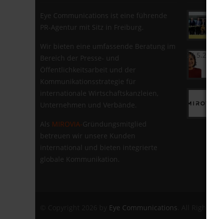
Eye Communications ist eine führende
PR-Agentur mit Sitz in Freiburg.
Wir bieten eine umfassende Beratung im
26.5.2026
Bereich der Presse- und
Öffentlichkeitsarbeit und der
Kommunikationsstrategie für
internationale Wirtschaftskanzleien,
Unternehmen und Verbände.
Als
MIROVIA-
Gründungsmitglied
betreuen wir unsere Kunden
international und bieten integrierte
globale Kommunikation.
© Copyright 2026 by
Eye Communications
. All Rights 