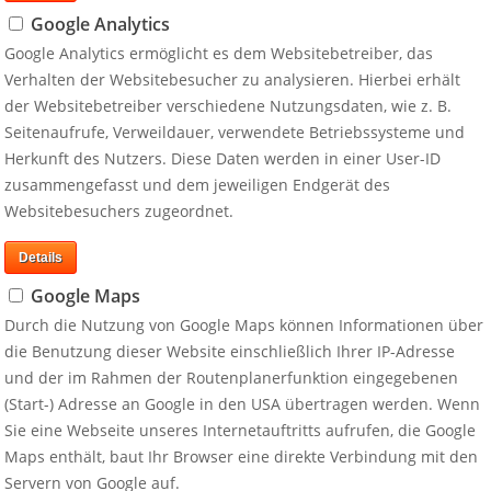
Google Analytics
Sartorius eröffnet neues
Letzte Tweets von ‎
@EyeComm_
Google Analytics ermöglicht es dem Websitebetreiber, das
Kompetenzzentrum für Zell-
und Gentherapie-
Verhalten der Websitebesucher zu analysieren. Hierbei erhält
Inhalte von Twitter anzeigen
Komponenten in Freiburg
der Websitebetreiber verschiedene Nutzungsdaten, wie z. B.
Wenn das Social-Media-Element aktiv ist,
MIROVIA nimmt Commwiser
Seitenaufrufe, Verweildauer, verwendete Betriebssysteme und
Ihrem Endgerät und dem Twitter-Server he
in Indien und TriOn & Co in
Herkunft des Nutzers. Diese Daten werden in einer User-ID
Informationen über den Besuch dieser Web
Singapur auf
unserer
Datenschutzerklärung
.
zusammengefasst und dem jeweiligen Endgerät des
23.5.2023
Startschuss für MIROVIA
Websitebesuchers zugeordnet.
11.3.2020
Details
Google Maps
Durch die Nutzung von Google Maps können Informationen über
die Benutzung dieser Website einschließlich Ihrer IP-Adresse
und der im Rahmen der Routenplanerfunktion eingegebenen
(Start-) Adresse an Google in den USA übertragen werden. Wenn
Sie eine Webseite unseres Internetauftritts aufrufen, die Google
Maps enthält, baut Ihr Browser eine direkte Verbindung mit den
Reserved.
Impressum
Datenschutz
Cookies
Servern von Google auf.